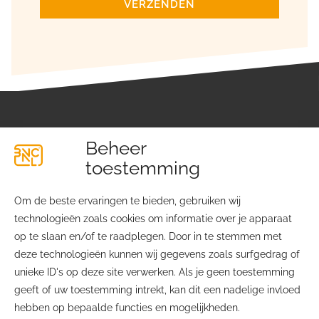
VERZENDEN
Beheer
toestemming
Om de beste ervaringen te bieden, gebruiken wij
technologieën zoals cookies om informatie over je apparaat
Lichtfabriekplein 4
Over ons
op te slaan en/of te raadplegen. Door in te stemmen met
2031 TE Haarlem
Contact
deze technologieën kunnen wij gegevens zoals surfgedrag of
Ledenvoordelen
unieke ID's op deze site verwerken. Als je geen toestemming
info@bvcnl.nl
Privacyverklaring
geeft of uw toestemming intrekt, kan dit een nadelige invloed
06 – 2451 7645
Cookiebeleid
hebben op bepaalde functies en mogelijkheden.