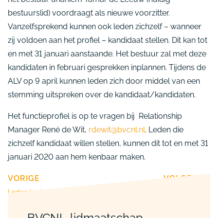
bestuurslid) voordraagt als nieuwe voorzitter.
Vanzelfsprekend kunnen ook leden zichzelf – wanneer
zij voldoen aan het profiel – kandidaat stellen. Dit kan tot
en met 31 januari aanstaande. Het bestuur zal met deze
kandidaten in februari gesprekken inplannen. Tijdens de
ALV op 9 april kunnen leden zich door middel van een
stemming uitspreken over de kandidaat/kandidaten.
Het functieprofiel is op te vragen bij Relationship
Manager René de Wit,
rdewit@bvcnl.nl
. Leden die
zichzelf kandidaat willen stellen, kunnen dit tot en met 31
januari 2020 aan hem kenbaar maken.
VORIGE
VOLGENDE
Leden login BVCNL-site gelanceerd
Toepassing AMLD5 nog onderdeel van gesprek
BVCNL-lidmaatschap