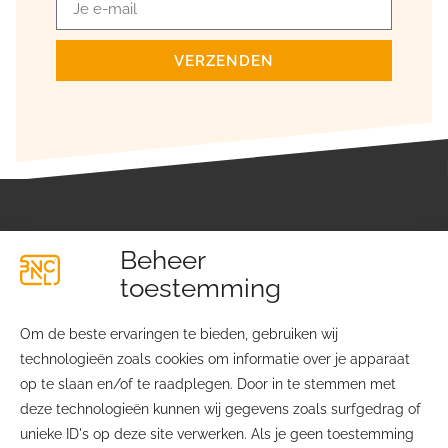
VERZENDEN
Beheer
toestemming
Om de beste ervaringen te bieden, gebruiken wij
technologieën zoals cookies om informatie over je apparaat
Lichtfabriekplein 4
Over ons
op te slaan en/of te raadplegen. Door in te stemmen met
2031 TE Haarlem
Contact
deze technologieën kunnen wij gegevens zoals surfgedrag of
Ledenvoordelen
unieke ID's op deze site verwerken. Als je geen toestemming
info@bvcnl.nl