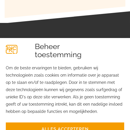
Beheer
toestemming
Om de beste ervaringen te bieden, gebruiken wij
technologieën zoals cookies om informatie over je apparaat
Lichtfabriekplein 4
Over ons
op te slaan en/of te raadplegen. Door in te stemmen met
2031 TE Haarlem
Contact
deze technologieën kunnen wij gegevens zoals surfgedrag of
Ledenvoordelen
unieke ID's op deze site verwerken. Als je geen toestemming
info@bvcnl.nl
Privacyverklaring
geeft of uw toestemming intrekt, kan dit een nadelige invloed
06 – 2451 7645
Cookiebeleid
hebben op bepaalde functies en mogelijkheden.
ALLES ACCEPTEREN