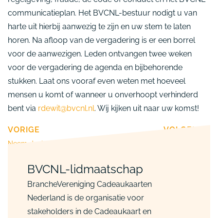
communicatieplan. Het BVCNL-bestuur nodigt u van
harte uit hierbij aanwezig te zijn en uw stem te laten
horen. Na afloop van de vergadering is er een borrel
voor de aanwezigen. Leden ontvangen twee weken
voor de vergadering de agenda en bijbehorende
stukken. Laat ons vooraf even weten met hoeveel
mensen u komt of wanneer u onverhoopt verhinderd
bent via
rdewit@bvcnl.nl
. Wij kijken uit naar uw komst!
VORIGE
VOLGENDE
Neem deel aan verkiezing Giftcard van het Jaar
Agendeer fraude tijdens Week vd Veiligheid
BVCNL-lidmaatschap
BrancheVereniging Cadeaukaarten
Nederland is de organisatie voor
stakeholders in de Cadeaukaart en