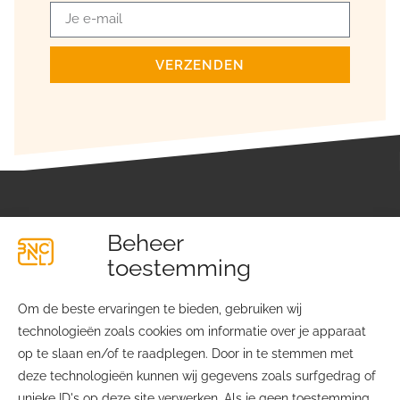
VERZENDEN
Beheer
toestemming
Om de beste ervaringen te bieden, gebruiken wij
technologieën zoals cookies om informatie over je apparaat
Lichtfabriekplein 4
Over ons
op te slaan en/of te raadplegen. Door in te stemmen met
2031 TE Haarlem
Contact
deze technologieën kunnen wij gegevens zoals surfgedrag of
Ledenvoordelen
unieke ID's op deze site verwerken. Als je geen toestemming