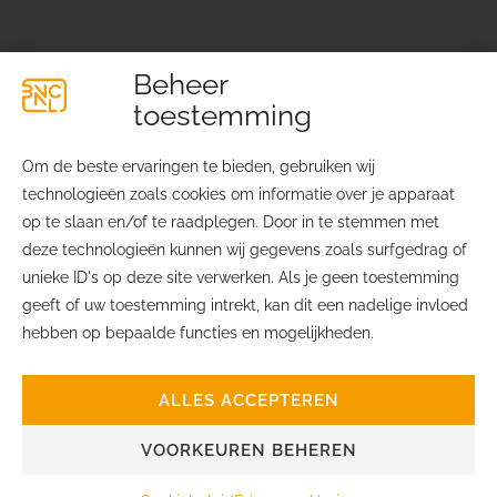
Beheer
toestemming
Om de beste ervaringen te bieden, gebruiken wij
technologieën zoals cookies om informatie over je apparaat
Lichtfabriekplein 4
Over ons
op te slaan en/of te raadplegen. Door in te stemmen met
2031 TE Haarlem
Contact
deze technologieën kunnen wij gegevens zoals surfgedrag of
Ledenvoordelen
unieke ID's op deze site verwerken. Als je geen toestemming
info@bvcnl.nl
Privacyverklaring
geeft of uw toestemming intrekt, kan dit een nadelige invloed
06 – 2451 7645
Cookiebeleid
hebben op bepaalde functies en mogelijkheden.
ALLES ACCEPTEREN
VOORKEUREN BEHEREN
© BVCNL | Realisatie
door
internetbureau i-Aspect