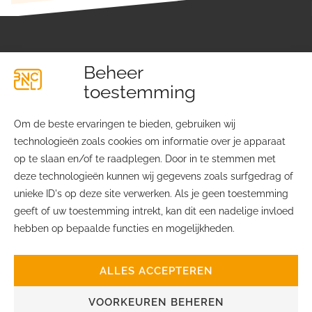
Beheer
toestemming
Om de beste ervaringen te bieden, gebruiken wij
technologieën zoals cookies om informatie over je apparaat
Lichtfabriekplein 4
Over ons
op te slaan en/of te raadplegen. Door in te stemmen met
2031 TE Haarlem
Contact
deze technologieën kunnen wij gegevens zoals surfgedrag of
Ledenvoordelen
unieke ID's op deze site verwerken. Als je geen toestemming
info@bvcnl.nl
Privacyverklaring
geeft of uw toestemming intrekt, kan dit een nadelige invloed
06 – 2451 7645
Cookiebeleid
hebben op bepaalde functies en mogelijkheden.
ALLES ACCEPTEREN
VOORKEUREN BEHEREN
© BVCNL | Realisatie